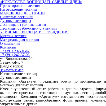
«ИСКУССТВО ВОПЛОЩАТЬ СМЕЛЫЕ ИДЕИ»
Проектирование лестниц
Изготовление лестниц
МАРШЕВЫЕ ЛЕСТНИЦЫ
Винтовые лестницы
Дуговые лестницы
Лестницы с гусиным шагом
Лестницы с забежными ступенями
УЛИЧНЫЕ КРЫЛЬЦА И ОГРАЖДЕНИЯ
Монтаж лестниц
Материалы для лестниц
О компании
Контакты
+7 (391) 292-91-42
+7 (391) 242-37-08
ул. Водопьянова, 20
1 этаж, офис 7
(Вход с торца)
Заказать замер
Изготовление лестниц
Дуговые лестницы
Компания «Аргентум» предлагает услуги по производству и
монтажу
дуговых лестниц
.
Имея внушительный опыт работы в данной отрасли, фирма
выполняет проекты по изготовлению дуговых лестниц любой
сложности. Компания «Аргентум» изготавливает лестничные
конструкции самых разнообразных форм: прямые, ломаные,
закругленные и другие.